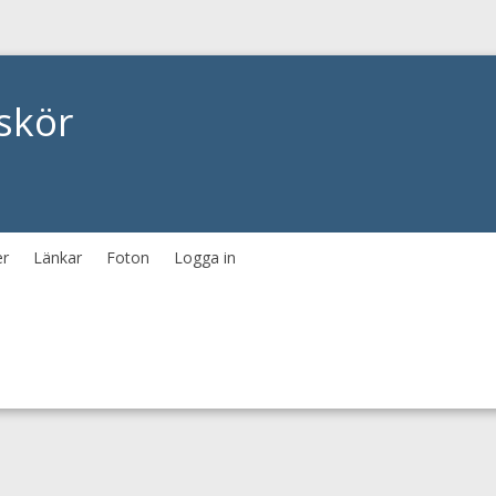
skör
er
Länkar
Foton
Logga in